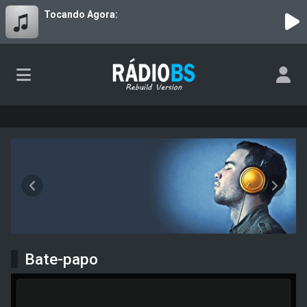
Tocando Agora:
RádioBS - V5.0.3 - Rebuild
Anterior
Próxim
Bate-papo