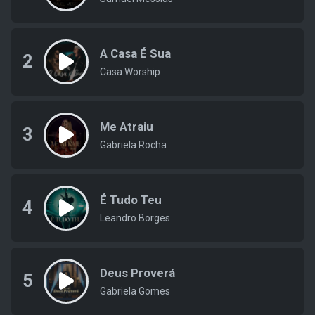
A Casa É Sua
2
Casa Worship
Me Atraiu
3
Gabriela Rocha
É Tudo Teu
4
Leandro Borges
Deus Proverá
5
Gabriela Gomes