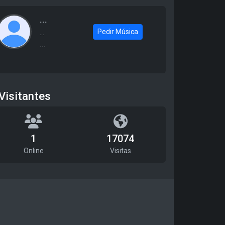
...
Pedir Música
...
...
Visitantes
1
17074
Online
Visitas