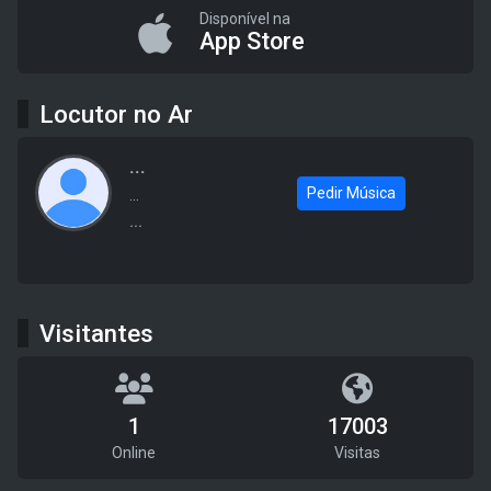
Disponível na
App Store
Locutor no Ar
...
Pedir Música
...
...
Visitantes
1
17003
Online
Visitas